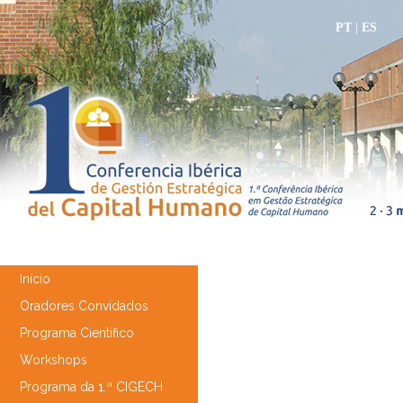
PT
|
ES
Início
Oradores Convidados
Programa Científico
Workshops
Programa da 1.ª CIGECH