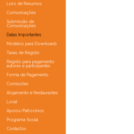
Livro de Resumos
Comunicações
Submissão de
Comunicações
Datas Importantes
Modelos para Downloads
Taxas de Registo
Registo para pagamento:
autores e participantes
Forma de Pagamento
Comissões
Alojamento e Restaurantes
Local
Apoios/Patrocínios
Programa Social
Contactos