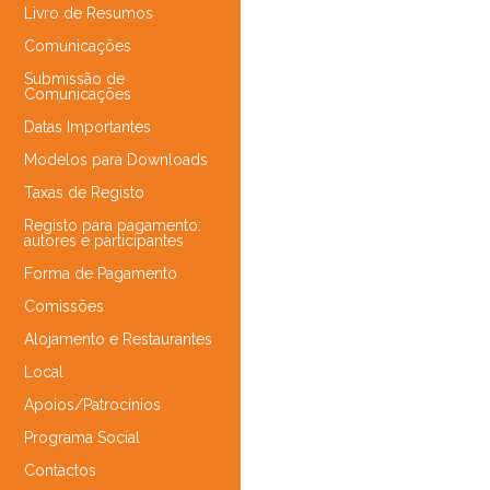
Livro de Resumos
Comunicações
Submissão de
Comunicações
Datas Importantes
Modelos para Downloads
Taxas de Registo
Registo para pagamento:
autores e participantes
Forma de Pagamento
Comissões
Alojamento e Restaurantes
Local
Apoios/Patrocínios
Programa Social
Contactos