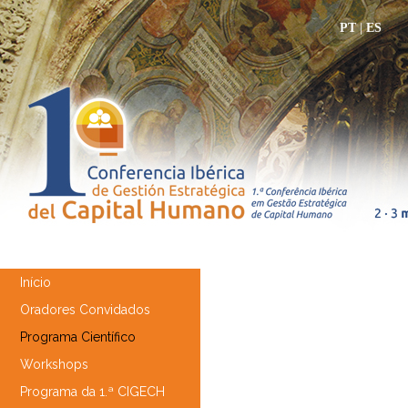
PT
|
ES
Início
Oradores Convidados
Programa Científico
Workshops
Programa da 1.ª CIGECH